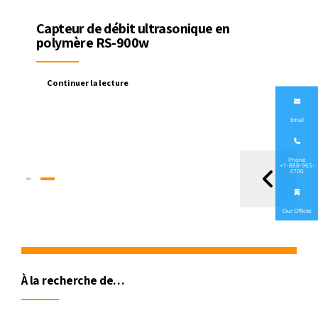
Capteur de débit ultrasonique en
polymère RS-900w
Continuer la lecture
Email
Phone
+1-888-965-
4700
Our Offices
À la recherche de…