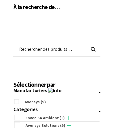
À la recherche de…
alonnage
Sélectionner par
-
Manufacturiers
Avensys
(5)
-
Categories
Envea SA Ambiant
(1)
Avensys Solutions
(5)