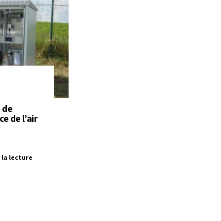
 de
ce de l’air
 la lecture