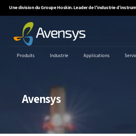
Une division du Groupe Hoskin. Leader de l'industrie d’instr
Produits
Industrie
Applications
Servi
Avensys
Systèmes de purge
Analyseurs d’air
An
d’enceinte
ambiant
An
Analyseurs
Surveillance continue
An
d’inflammabilité/BTU
des émissions
Qu
Détecteurs de gaz
Surveillance de