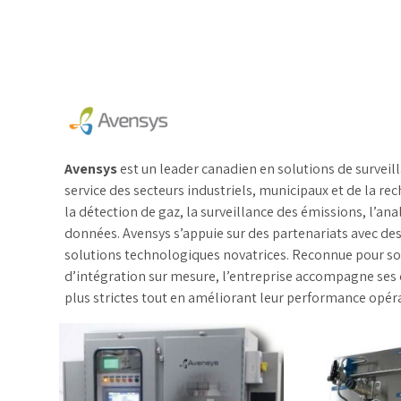
É
l’environnement
p
Détecteurs de gaz
Débit canaux ouverts
Télésurveillance
Qualité de l’eau
Échantillonneurs
Avensys
est un leader canadien en solutions de survei
d’eau
service des secteurs industriels, municipaux et de la r
la détection de gaz, la surveillance des émissions, l’analys
données. Avensys s’appuie sur des partenariats avec 
solutions technologiques novatrices. Reconnue pour son 
d’intégration sur mesure, l’entreprise accompagne ses 
plus strictes tout en améliorant leur performance opér