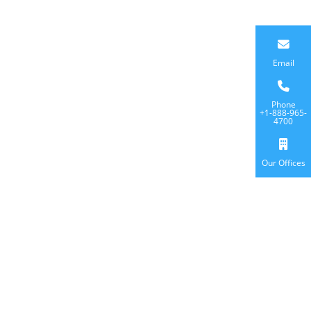
Email
Phone
+1-888-965-
4700
Our Offices