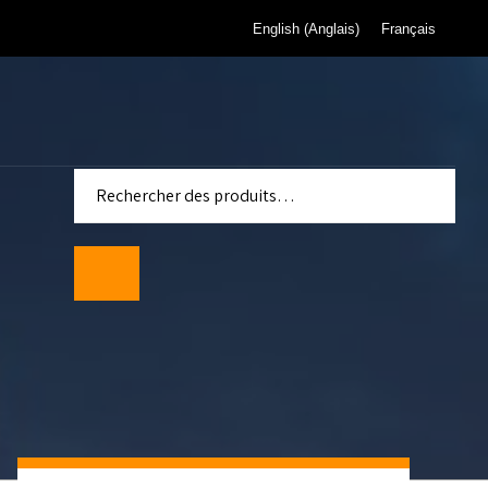
English
(
Anglais
)
Français
 pour
de gaz de
eau de