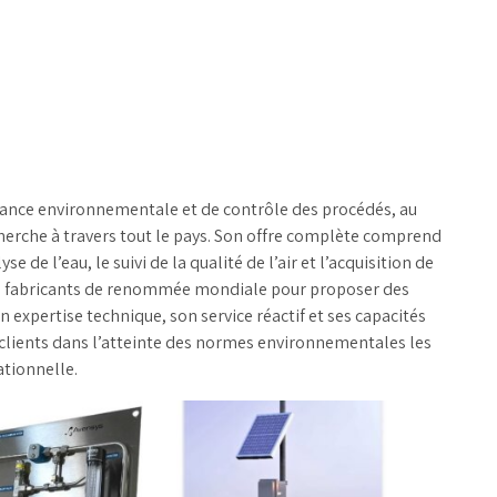
chantillonneurs de
table
Mesure de niveau
rocessus
Étalons d’ét
Débitmètres liquides
kits de test
Débit canaux ouverts
Réactifs
Échantillonneurs
d’eau
Solides en vrac et
llance environnementale et de contrôle des procédés, au
poudre
echerche à travers tout le pays. Son offre complète comprend
Poussière et
e de l’eau, le suivi de la qualité de l’air et l’acquisition de
particules
des fabricants de renommée mondiale pour proposer des
Mesure de pression
expertise technique, son service réactif et ses capacités
clients dans l’atteinte des normes environnementales les
Mesure de la
ationnelle.
température