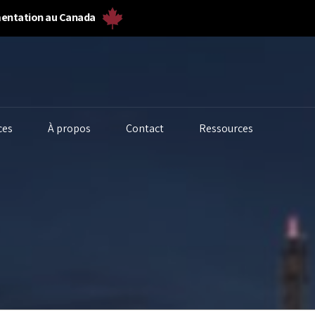
umentation au Canada
ces
À propos
Contact
Ressources
alyseurs de biogaz
Solides en vrac et
Fermenteurs
poudre
biogaz
alyseurs de gaz
Poussière et
Débitmètres 
alytique liquide
particules
laboratoire
alité de l’eau
Débitmètres de gaz
Qualité de l’