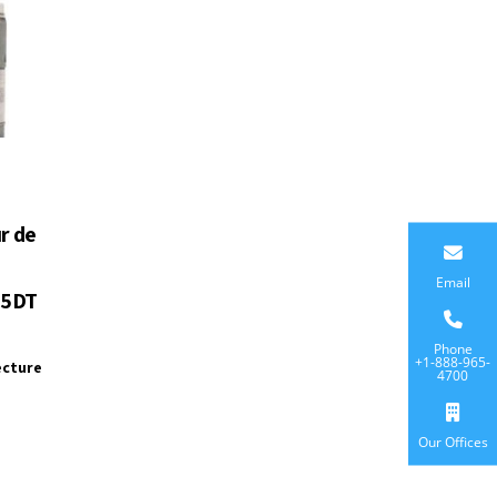
r de
Email
15DT
Phone
+1-888-965-
ecture
4700
Our Offices