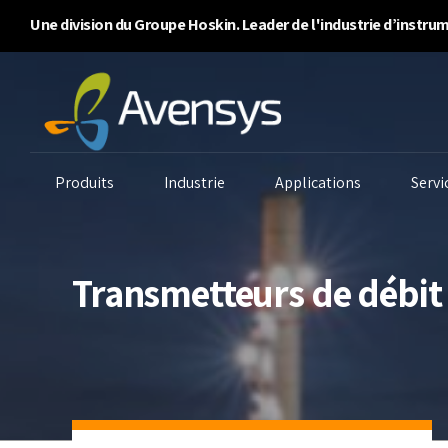
Une division du Groupe Hoskin. Leader de l'industrie d’instr
Produits
Industrie
Applications
Servi
Transmetteurs de débit
Systèmes de purge
Analyseurs d’air
An
d’enceinte
ambiant
An
Analyseurs
Surveillance continue
An
d’inflammabilité/BTU
des émissions
Qu
Détecteurs de gaz
Surveillance de