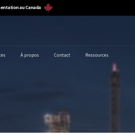
umentation au Canada
ces
À propos
Contact
Ressources
alyseurs de biogaz
Solides en vrac et
Fermenteurs
poudre
biogaz
alyseurs de gaz
Poussière et
Débitmètres 
alytique liquide
particules
laboratoire
alité de l’eau
Débitmètres de gaz
Qualité de l’