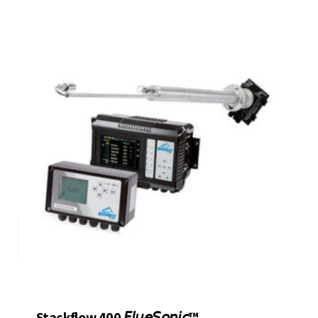
Stackflow 400 𝘍𝘭𝘶𝘦𝘚𝘰𝘯𝘪𝘤™