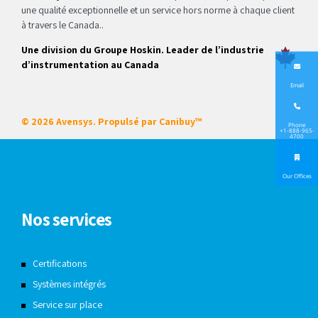
une qualité exceptionnelle et un service hors norme à chaque client
à travers le Canada..
Une division du Groupe Hoskin. Leader de l’industrie
d’instrumentation au Canada
Email
© 2026 Avensys. Propulsé par
Canibuy™
Phone
+1-888-965-
4700
Our Offices
Nos services
Certifications
Systèmes intégrés
Service sur place