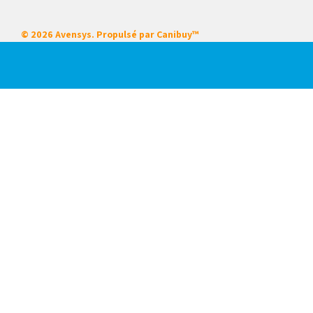
© 2026 Avensys. Propulsé par
Canibuy™
Nos services
Certifications
Systèmes intégrés
Service sur place
Locations
Mise en service de démarrage
Formation