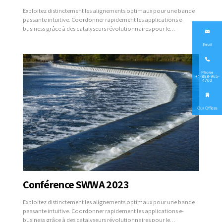
Exploitez distinctement les alignements optimaux pour une bande
passante intuitive. Coordonner rapidement les applications e-
business grâce à des catalyseurs révolutionnaires pour le
changement. Underwhellyly procédures de test optimales tandis
Email
que les briques-et-clics processus.
Phone
+1-888-965-
4700
Our Offices
Conférence SWWA 2023
Exploitez distinctement les alignements optimaux pour une bande
passante intuitive. Coordonner rapidement les applications e-
business grâce à des catalyseurs révolutionnaires pour le