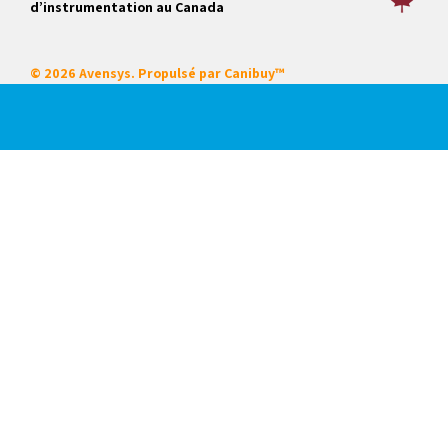
d’instrumentation au Canada
© 2026 Avensys. Propulsé par
Canibuy™
Nos services
Certifications
Systèmes intégrés
Service sur place
Locations
Mise en service de démarrage
Formation