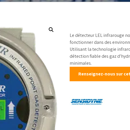
chantillonneurs de
table
Mesure de niveau
rocessus
Étalons d’ét
Débitmètres liquides
kits de test
Débit canaux ouverts
Réactifs
Le détecteur LEL infrarouge non
Échantillonneurs
d’eau
fonctionner dans des environn
Utilisant la technologie infra
Solides en vrac et
détection fiable des gaz d’hy
poudre
minimales.
Poussière et
particules
Renseignez-nous sur cet
Mesure de pression
Mesure de la
température