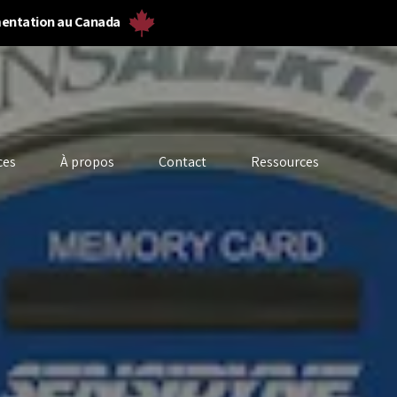
umentation au Canada
ces
À propos
Contact
Ressources
alyseurs de biogaz
Solides en vrac et
Fermenteurs
poudre
biogaz
alyseurs de gaz
Poussière et
Débitmètres 
alytique liquide
particules
laboratoire
alité de l’eau
Débitmètres de gaz
Qualité de l’