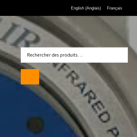
English
(
Anglais
)
Français
 pour
de gaz de
eau de