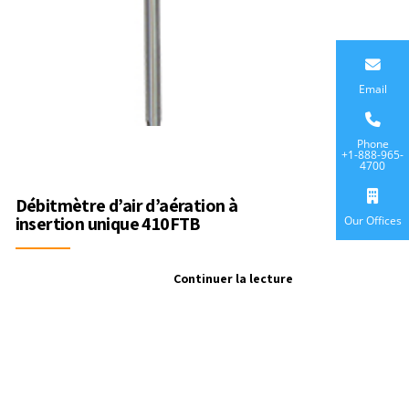
Email
Phone
+1-888-965-
4700
Débitmètre d’air d’aération à
Our Offices
insertion unique 410FTB
Continuer la lecture