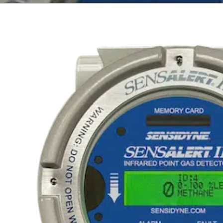
É
l’environnement
p
Détecteurs de gaz
Débit canaux ouverts
Télésurveillance
Qualité de l’eau
Échantillonneurs
d’eau