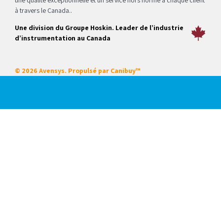
une qualité exceptionnelle et un service hors norme à chaque client
à travers le Canada..
Une division du Groupe Hoskin. Leader de l’industrie
d’instrumentation au Canada
© 2026 Avensys. Propulsé par
Canibuy™
Nos services
Certifications
Systèmes intégrés
Service sur place
Locations
Mise en service de démarrage