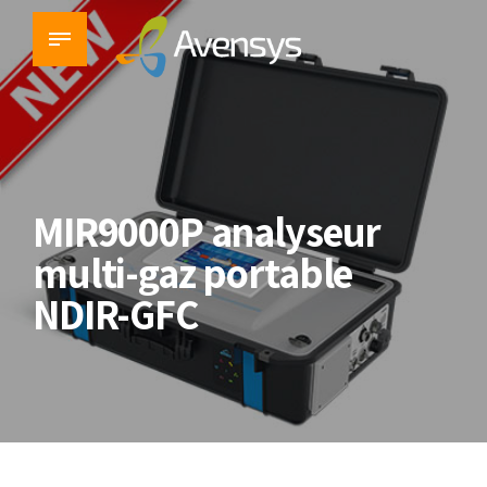
MIR9000P analyseur
multi-gaz portable
NDIR-GFC