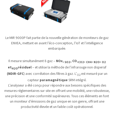
Le MIR 9000P fait partie de la nouvelle génération de moniteurs de gaz
ENVEA, mettant en avant l’éco-conception, l’IoT et l’intelligence
embarquée.
Il mesure simultanément 8 gaz –
NOx,
, CO,
,
,
,
SO2
CO2
CH4
N2O
O2
et
résiduel
– et utilise la méthode de l’infrarouge non dispersif
H2O
(NDIR-GFC
) avec corrélation des filtres à gaz. L’
est mesuré par un
O2
capteur
paramagnétique
SRM intégré.
L’analyseur a été conçu pour répondre aux besoins spécifiques des
mesures réglementaires sur site en offrant une mobilité, une robustesse,
une précision et une conformité supérieures. Tous ces éléments en font
un moniteur d’émissions de gaz unique en son genre, offrant une
productivité élevée et un faible coût opérationnel.