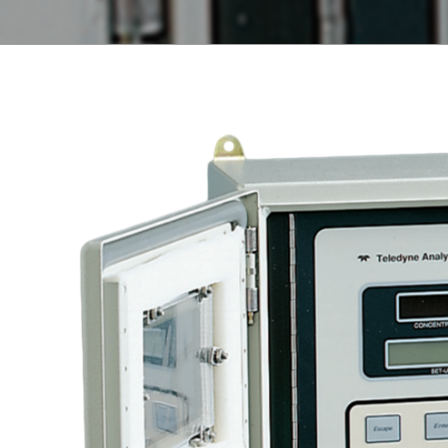
É
l’environnement
p
Détecteurs de gaz
Débit canaux ouverts
Télésurveillance
Qualité de l’eau
Échantillonneurs
d’eau