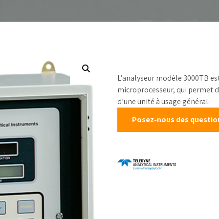
chantillonneurs de
table
Mesure de niveau
rocessus
Étalons d’ét
Débitmètres liquides
kits de test
Débit canaux ouverts
Réactifs
Échantillonneurs
d’eau
L’analyseur modèle 3000TB est
Solides en vrac et
microprocesseur, qui permet de 
poudre
d’une unité à usage général.
Poussière et
Posez-nous des questions
particules
Mesure de pression
Mesure de la
température