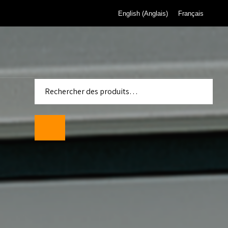
English
(
Anglais
)
Français
 pour
de gaz de
eau de