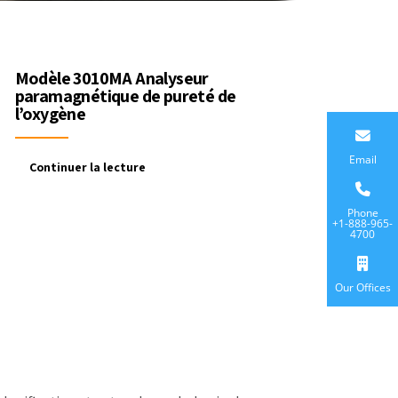
Modèle 3010MA Analyseur
paramagnétique de pureté de
l’oxygène
Email
Continuer la lecture
Phone
+1-888-965-
4700
Our Offices