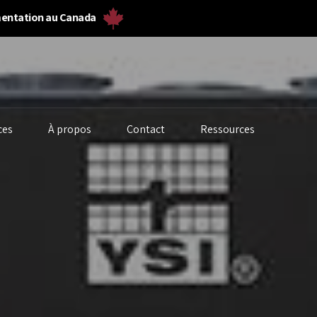
umentation au Canada
ces
À propos
Contact
Ressources
alyseurs de biogaz
Solides en vrac et
Fermenteurs
poudre
biogaz
alyseurs de gaz
Poussière et
Débitmètres 
alytique liquide
particules
laboratoire
alité de l’eau
Débitmètres de gaz
Qualité de l’