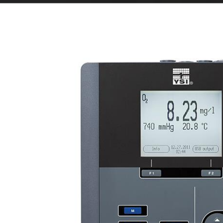
É
l’environnement
p
Détecteurs de gaz
Débit canaux ouverts
Télésurveillance
Qualité de l’eau
Échantillonneurs
d’eau