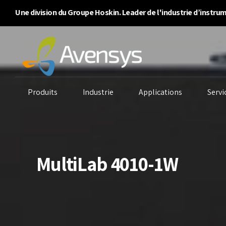
Une division du Groupe Hoskin. Leader de l'industrie d’instr
Produits
Industrie
Applications
Servi
MultiLab 4010-1W
Systèmes de purge
Analyseurs d’air
An
d’enceinte
ambiant
An
Analyseurs
Surveillance continue
An
d’inflammabilité/BTU
des émissions
Qu
Détecteurs de gaz
Surveillance de