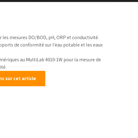
alonnage
r les mesures DO/BOD, pH, ORP et conductivité.
pports de conformité sur l’eau potable et les eaux
mériques au MultiLab 4010-1W pour la mesure de
té.
 sur cet article