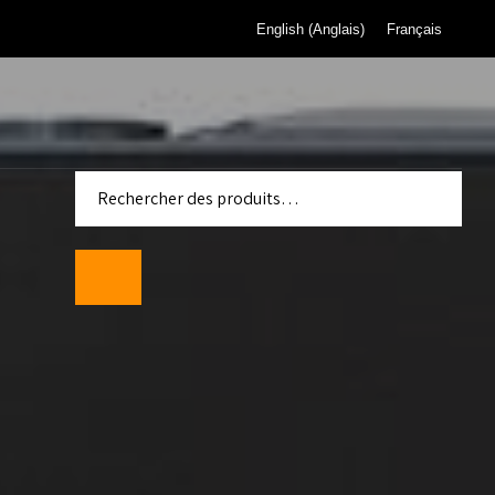
English
(
Anglais
)
Français
 pour
de gaz de
eau de