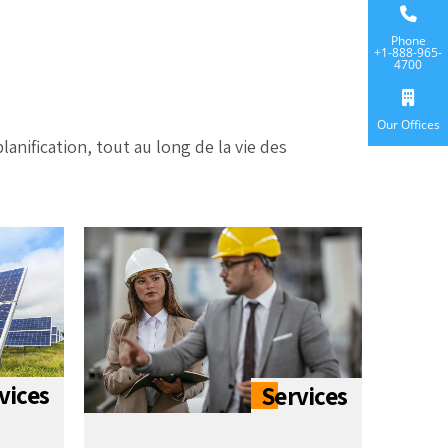
Phone
+1-888-965-
4700
Our Offices
anification, tout au long de la vie des