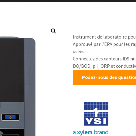
chantillonneurs de
table
Mesure de niveau
rocessus
Étalons d’ét
Débitmètres liquides
kits de test
Débit canaux ouverts
Réactifs
Instrument de laboratoire pou
Échantillonneurs
d’eau
Approuvé par l’EPA pour les ra
usées.
Solides en vrac et
Connectez des capteurs IDS nu
poudre
DO/BOD, pH, ORP et conductivi
Poussière et
particules
Posez-nous des questions
Mesure de pression
Mesure de la
température