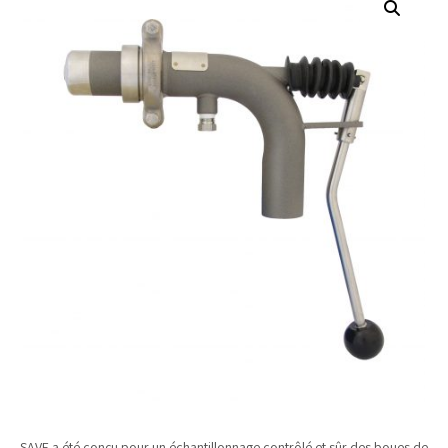
SAVE a été conçu pour un échantillonnage contrôlé et sûr des boues de