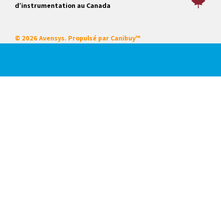
d’instrumentation au Canada
© 2026 Avensys. Propulsé par
Canibuy™
Nos services
Certifications
Systèmes intégrés
Service sur place
Locations
Mise en service de démarrage
Formation