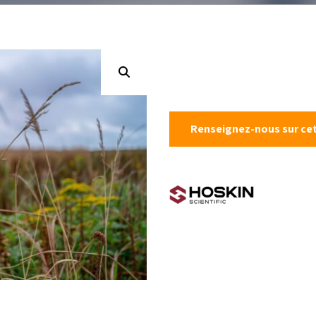
chantillonneurs de
table
Mesure de niveau
rocessus
Étalons d’ét
Débitmètres liquides
kits de test
Débit canaux ouverts
Réactifs
Échantillonneurs
d’eau
Solides en vrac et
Renseignez-nous sur cet
poudre
Poussière et
particules
Mesure de pression
Mesure de la
température