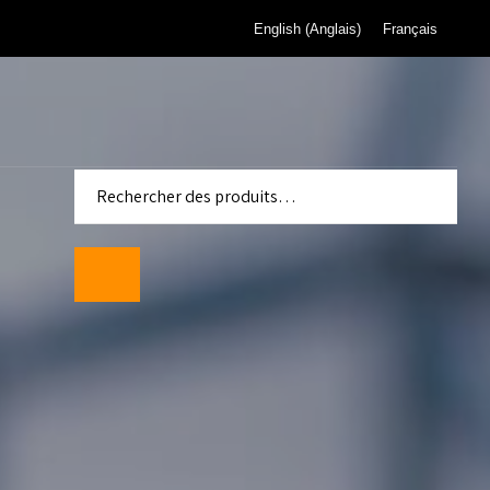
English
(
Anglais
)
Français
 pour
de gaz de
eau de