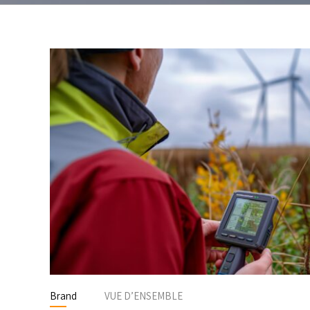
É
l’environnement
p
Détecteurs de gaz
Débit canaux ouverts
Télésurveillance
Qualité de l’eau
Échantillonneurs
d’eau
Brand
VUE D’ENSEMBLE