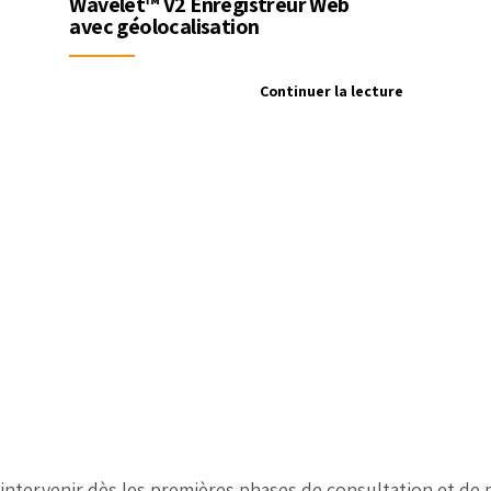
Wavelet™ V2 Enregistreur Web
avec géolocalisation
Continuer la lecture
intervenir dès les premières phases de consultation et de pl