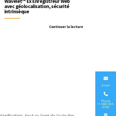
Wavelet™ Ex Enregistreur Web
avec géolocalisation, sécurité
intrinsèque
Continuer la lecture
Email
Phone
+1-888-965-
4700
anification, tout au long de la vie des