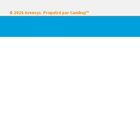
© 2026 Avensys. Propulsé par
Canibuy™
Nos services
Certifications
Systèmes intégrés
Service sur place
Locations
Mise en service de démarrage
Formation