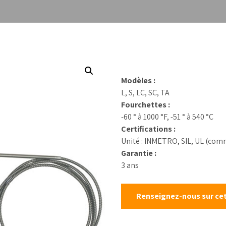
chantillonneurs de
table
Mesure de niveau
rocessus
Étalons d’ét
Débitmètres liquides
kits de test
Débit canaux ouverts
Réactifs
Échantillonneurs
d’eau
Modèles :
Solides en vrac et
L, S, LC, SC, TA
poudre
Fourchettes :
Poussière et
-60 ° à 1000 °F, -51 ° à 540 °C
particules
Certifications :
Unité : INMETRO, SIL, UL (comm
Mesure de pression
Garantie :
Mesure de la
3 ans
température
Renseignez-nous sur cet