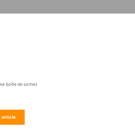
alonnage
e boîte de sortie)
 article