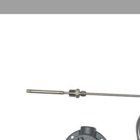
É
l’environnement
p
Détecteurs de gaz
Débit canaux ouverts
Télésurveillance
Qualité de l’eau
Échantillonneurs
d’eau