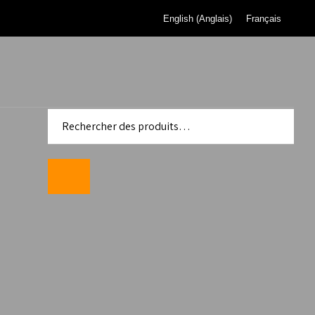
English
(
Anglais
)
Français
 pour
de gaz de
eau de