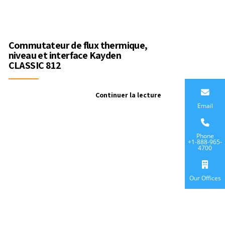
Commutateur de flux thermique,
niveau et interface Kayden
CLASSIC 812
Continuer la lecture
Email
Phone
+1-888-965-
4700
Our Offices