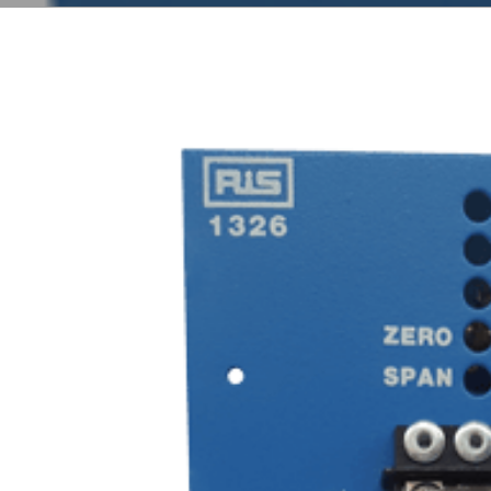
É
l’environnement
p
Détecteurs de gaz
Débit canaux ouverts
Télésurveillance
Qualité de l’eau
Échantillonneurs
d’eau