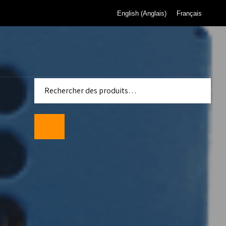
English
(
Anglais
)
Français
 pour
de gaz de
eau de