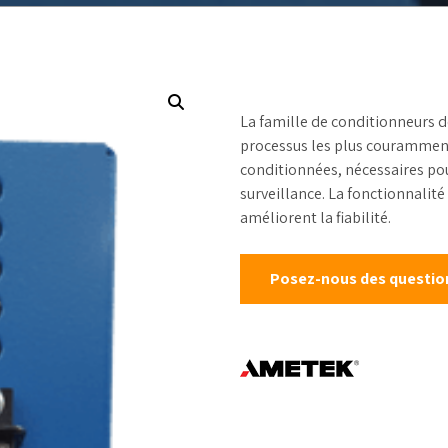
chantillonneurs de
table
Mesure de niveau
rocessus
Étalons d’ét
Débitmètres liquides
kits de test
Débit canaux ouverts
Réactifs
La famille de conditionneurs d
Échantillonneurs
d’eau
processus les plus couramment 
conditionnées, nécessaires pou
Solides en vrac et
surveillance. La fonctionnalité
poudre
améliorent la fiabilité.
Poussière et
particules
Posez-nous des questions
Mesure de pression
Mesure de la
température