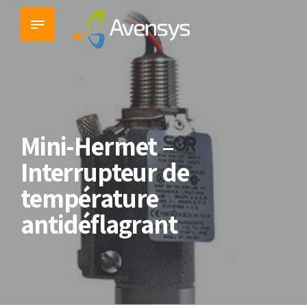
Mini-Hermet –
Interrupteur de
température
antidéflagrant