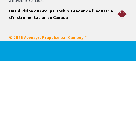
à travers le Canada..
Une division du Groupe Hoskin. Leader de l’industrie
d’instrumentation au Canada
© 2026 Avensys. Propulsé par
Canibuy™
Nos services
Certifications
Systèmes intégrés
Service sur place
Locations
Mise en service de démarrage