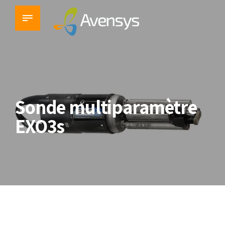
Sonde multiparamètre
EXO3s