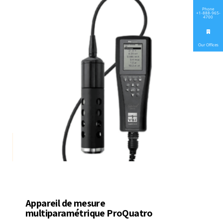
Phone
+1-888-965-
4700
Our Offices
Appareil de mesure
multiparamétrique ProQuatro