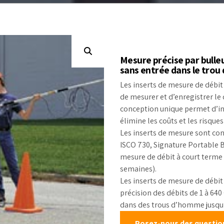
chantillonneurs de
table
Mesure de niveau
rocessus
Étalons d’ét
Débitmètres liquides
kits de test
Débit canaux ouverts
Réactifs
Mesure précise par bulleu
Échantillonneurs
sans entrée dans le tro
d’eau
Les inserts de mesure de débit
Solides en vrac et
de mesurer et d’enregistrer le
poudre
conception unique permet d’ins
Poussière et
élimine les coûts et les risque
particules
Les inserts de mesure sont con
Mesure de pression
ISCO 730, Signature Portable B
mesure de débit à court terme 
Mesure de la
température
semaines).
Les inserts de mesure de débi
précision des débits de 1 à 64
dans des trous d’homme jusqu’
Posez-nous des questions