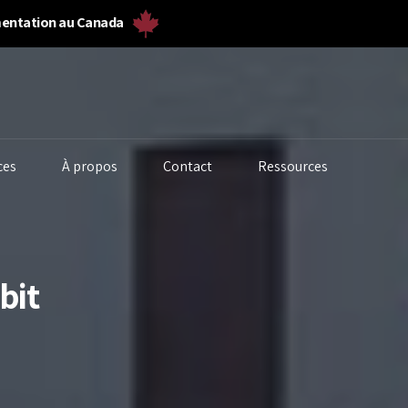
umentation au Canada
ces
À propos
Contact
Ressources
bit
alyseurs de biogaz
Solides en vrac et
Fermenteurs
poudre
biogaz
alyseurs de gaz
Poussière et
Débitmètres 
alytique liquide
particules
laboratoire
alité de l’eau
Débitmètres de gaz
Qualité de l’