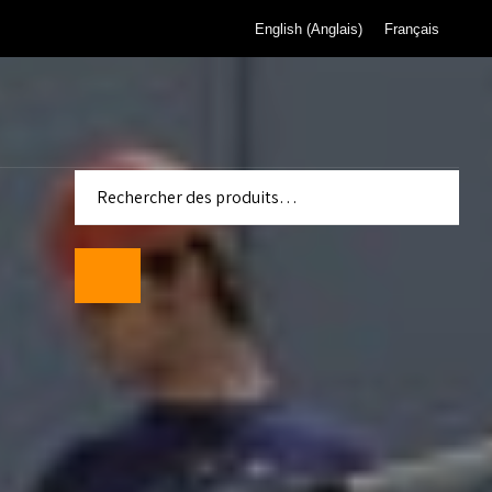
English
(
Anglais
)
Français
 pour
de gaz de
eau de