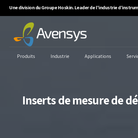
Une division du Groupe Hoskin. Leader de l'industrie d’instr
Produits
Industrie
Applications
Servi
Inserts de mesure de dé
Systèmes de purge
Analyseurs d’air
An
d’enceinte
ambiant
An
Analyseurs
Surveillance continue
An
d’inflammabilité/BTU
des émissions
Qu
Détecteurs de gaz
Surveillance de