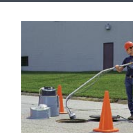
É
l’environnement
p
Détecteurs de gaz
Débit canaux ouverts
Télésurveillance
Qualité de l’eau
Échantillonneurs
d’eau