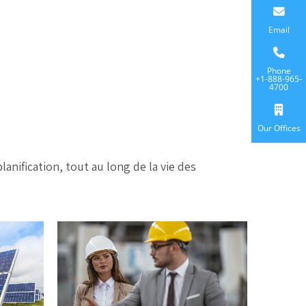
Email
Phone
+1-888-965-
4700
Our Offices
anification, tout au long de la vie des