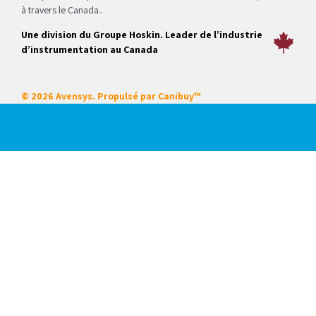
à travers le Canada..
Une division du Groupe Hoskin. Leader de l’industrie
d’instrumentation au Canada
© 2026 Avensys. Propulsé par
Canibuy™
Nos services
Certifications
Systèmes intégrés
Service sur place
Locations
Mise en service de démarrage