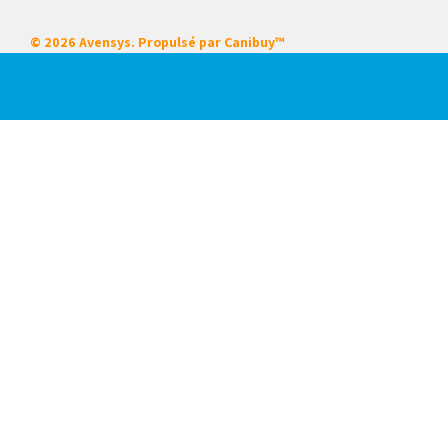
© 2026 Avensys. Propulsé par
Canibuy™
Nos services
Certifications
Systèmes intégrés
Service sur place
Locations
Mise en service de démarrage
Formation