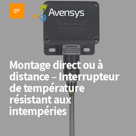
Montage direct ou à
distance – Interrupteur
de température
résistant aux
intempéries